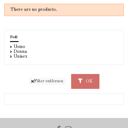
There are no products.
Fedi
Uomo
Donna
Unisex
OK
Filter entfernen