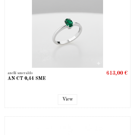
613,00 €
anelli smeraldo
AN CT 0,44 SME
View