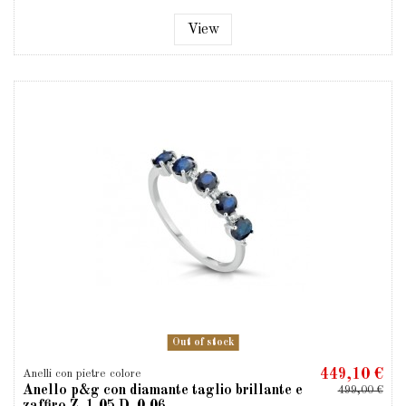
View
Out of stock
449,10 €
Anelli con pietre colore
Anello p&g con diamante taglio brillante e
499,00 €
zaffiro Z. 1,05 D. 0,06...