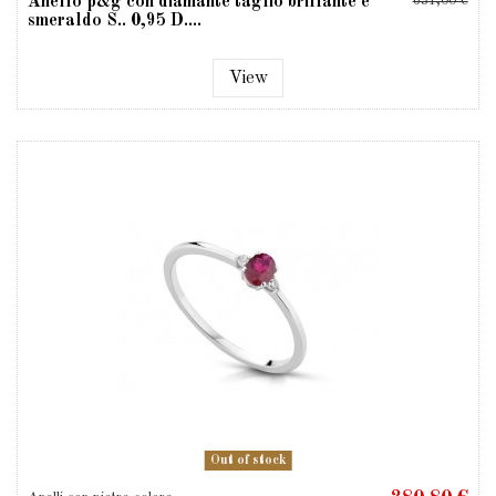
Anello p&g con diamante taglio brillante e
631,00 €
smeraldo S.. 0,95 D....
View
Out of stock