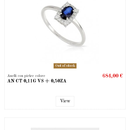
Out of stock
684,00 €
Anelli con pietre colore
AN CT 0,11G VS + 0,50ZA
View