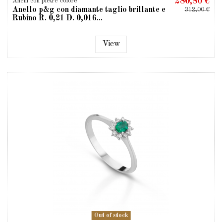
280,80 €
Anelli con pietre colore
Anello p&g con diamante taglio brillante e
312,00 €
Rubino R. 0,21 D. 0,016...
View
Out of stock