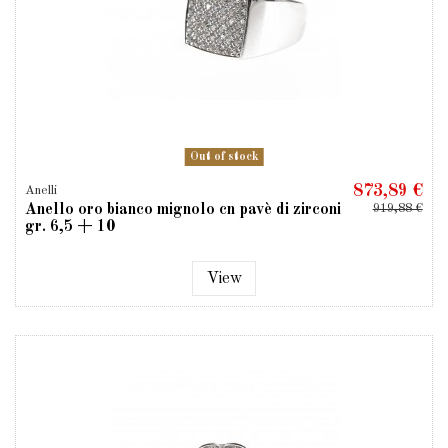
Out of stock
873,89 €
Anelli
Anello oro bianco mignolo cn pavè di zirconi
919,88 €
gr. 6,5 + 10
View