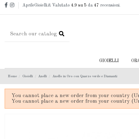
AprileGioielli.it Valutato
4.9
su 5
da
47
recensioni.
GIOIELLI
OR
Home
Gioielli
Anelli
Anello in Oro con Quarzo verde e Diamanti
You cannot place a new order from your country (Un
You cannot place a new order from your country (Un