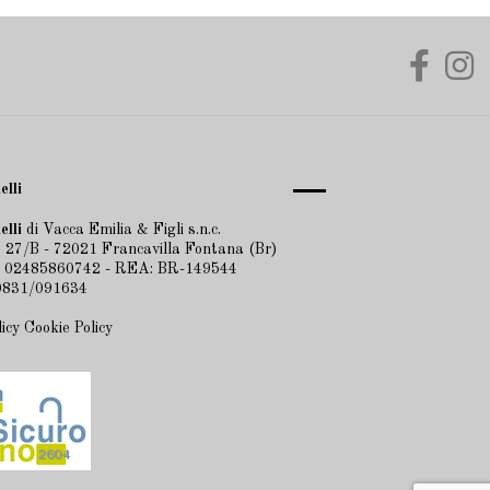
elli
elli
di Vacca Emilia & Figli s.n.c.
 27/B - 72021 Francavilla Fontana (Br)
A 02485860742 - REA: BR-149544
 0831/091634
licy
Cookie Policy