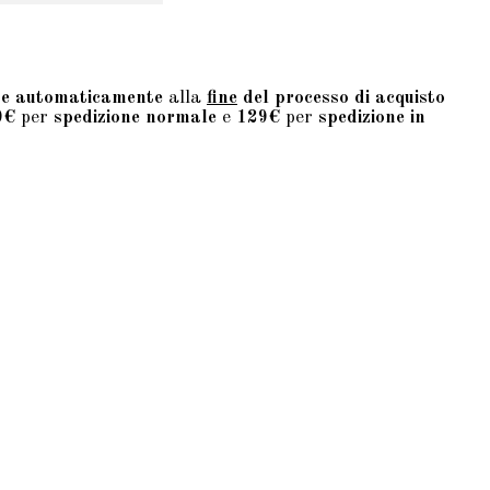
te automaticamente
alla
fine
del processo di acquisto
9€
per
spedizione normale
e
129€
per
spedizione in