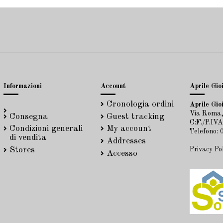
Informazioni
Account
Aprile Gioi
Cronologia ordini
Aprile Gioi
Via Roma,
Consegna
Guest tracking
C:F./P.IV
Condizioni generali
My account
Telefono:
di vendita
Addresses
Privacy Po
Stores
Accesso