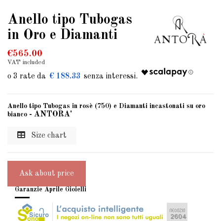
Anello tipo Tubogas
in Oro e Diamanti
€565.00
VAT included
€ 188.33
Anello tipo Tubogas in rosè (750) e Diamanti incastonati su oro
- ANTORA'
bianco
Size chart
Ask about price
Garanzie Aprile Gioielli