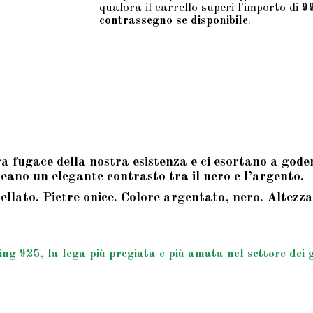
qualora il carrello superi l'importo di
9
contrassegno se disponibile
.
 fugace della nostra esistenza e ci esortano a godere
eano un elegante contrasto tra il nero e l’argento.
lato. Pietre onice. Colore argentato, nero. Altezza 
g 925, la lega più pregiata e più amata nel settore dei gio