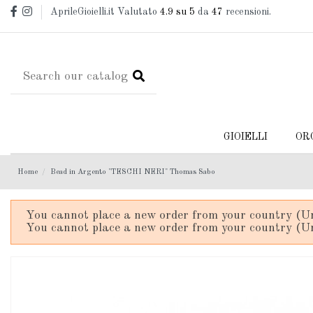
AprileGioielli.it Valutato
4.9
su 5
da
47
recensioni.
GIOIELLI
OR
Home
Bead in Argento "TESCHI NERI" Thomas Sabo
You cannot place a new order from your country (Un
You cannot place a new order from your country (Un