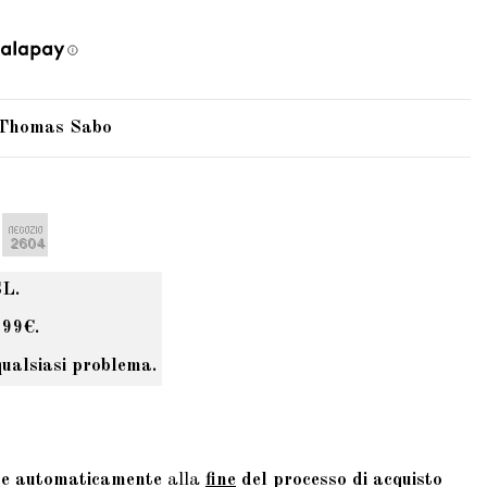
 Thomas Sabo
SL.
 99€.
qualsiasi problema.
te automaticamente
alla
fine
del processo di acquisto