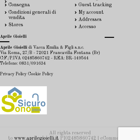
Consegna
Guest tracking
Condizioni generali di
My account
vendita
Addresses
Stores
Accesso
Aprile Gioielli
Aprile Gioielli
di Vacca Emilia & Figli s.n.c.
Via Roma, 27/B - 72021 Francavilla Fontana (Br)
C:F./P.IVA 02485860742 - REA: BR-149544
Telefono: 0831/091634
Privacy Policy
Cookie Policy
All rights reserved
to
www.aprilegioielli.it
PI02485860742 | eCommerce by