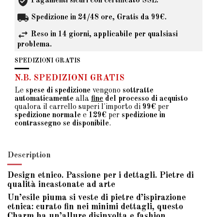
Pagamenti sicuri con certificato SSL.
Spedizione in 24/48 ore, Gratis da 99€.
Reso in 14 giorni, applicabile per qualsiasi
problema.
SPEDIZIONI GRATIS
N.B. SPEDIZIONI GRATIS
Le
spese di spedizione
vengono
sottratte
automaticamente
alla
fine
del processo di acquisto
qualora il carrello superi l'importo di
99€
per
spedizione normale
e
129€
per
spedizione in
contrassegno se disponibile
.
Description
Design etnico. Passione per i dettagli. Pietre di
qualità incastonate ad arte
Un’esile piuma si veste di pietre d’ispirazione
etnica: curato fin nei minimi dettagli, questo
Charm ha un’allure disinvolta e fashion.