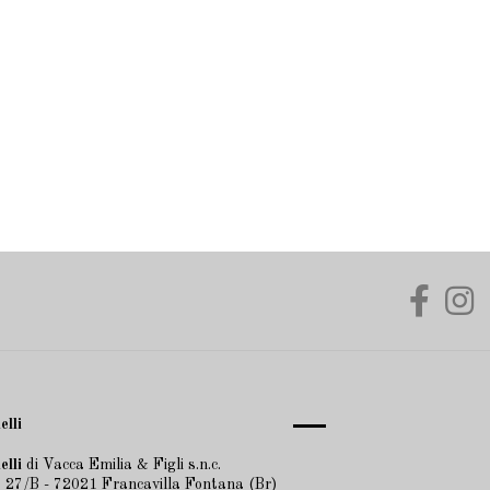
elli
elli
di Vacca Emilia & Figli s.n.c.
 27/B - 72021 Francavilla Fontana (Br)