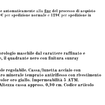
te automaticamente
alla
fine
del processo di acquisto
9€
per
spedizione normale
e
129€
per
spedizione in
’orologio maschile dal carattere raffinato e
re, il quadrante nero con finitura sunray
ole regolabile. Cassa/lunetta acciaio con
ro minerale temprato antiriflesso con rivestimento
 color oro giallo. Impermeabilità 5 ATM.
tezza cassa appross. 0,90 cm. Codice articolo