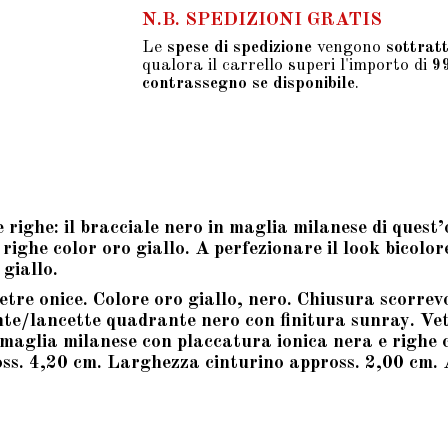
N.B. SPEDIZIONI GRATIS
Le
spese di spedizione
vengono
sottrat
qualora il carrello superi l'importo di
9
contrassegno se disponibile
.
e righe: il bracciale nero in maglia milanese di quest
i righe color oro giallo. A perfezionare il look bicolo
giallo.
tre onice. Colore oro giallo, nero. Chiusura scorrev
te/lancette quadrante nero con finitura sunray. Vet
le maglia milanese con placcatura ionica nera e righe
4,20 cm. Larghezza cinturino appross. 2,00 cm. Al