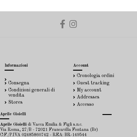
Informazioni
Account
Cronologia ordini
Consegna
Guest tracking
Condizioni generali di
My account
vendita
Addresses
Stores
Accesso
Aprile Gioielli
Aprile Gioielli
di Vacca Emilia & Figli s.n.c.
Via Roma, 27/B - 72021 Francavilla Fontana (Br)
C:F./P.IVA 02485860742 - REA: BR-149544