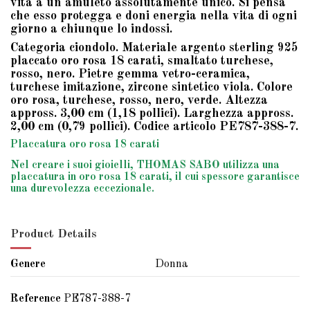
vita a un amuleto assolutamente unico. Si pensa
che esso protegga e doni energia nella vita di ogni
giorno a chiunque lo indossi.
Categoria ciondolo. Materiale argento sterling 925
placcato oro rosa 18 carati, smaltato turchese,
rosso, nero. Pietre gemma vetro-ceramica,
turchese imitazione, zircone sintetico viola. Colore
oro rosa, turchese, rosso, nero, verde. Altezza
appross. 3,00 cm (1,18 pollici). Larghezza appross.
2,00 cm (0,79 pollici). Codice articolo PE787-388-7.
Placcatura oro rosa 18 carati
Nel creare i suoi gioielli, THOMAS SABO utilizza una
placcatura in oro rosa 18 carati, il cui spessore garantisce
una durevolezza eccezionale.
Product Details
Genere
Donna
Reference
PE787-388-7