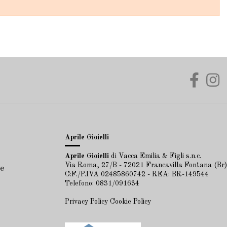
Aprile Gioielli
Aprile Gioielli
di Vacca Emilia & Figli s.n.c.
Via Roma, 27/B - 72021 Francavilla Fontana (Br)
e
C:F./P.IVA 02485860742 - REA: BR-149544
Telefono: 0831/091634
Privacy Policy
Cookie Policy