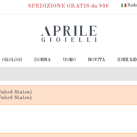
Ital
SPEDIZIONE GRATIS da 99€
OROLOGI
DONNA
UOMO
NOVITÀ
IDEE R
nited States).
nited States).