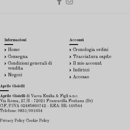
Informazioni
Account
Home
Cronologia ordini
Consegna
Tracciatura ospite
Condizioni generali di
Il mio account
vendita
Indirizzi
Negozi
Accesso
Aprile Gioielli
Aprile Gioielli
di Vacca Emilia & Figli s.n.c.
Via Roma, 27/B - 72021 Francavilla Fontana (Br)
C:F./P.IVA 02485860742 - REA: BR-149544
Telefono: 0831/091634
Privacy Policy
Cookie Policy