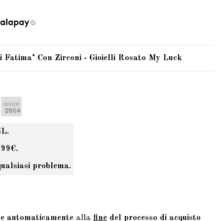
Fatima" Con Zirconi - Gioielli Rosato My Luck
SL.
 99€.
qualsiasi problema.
te automaticamente
alla
fine
del processo di acquisto