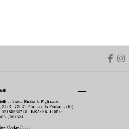
elli
elli
di Vacca Emilia & Figli s.n.c.
 27/B - 72021 Francavilla Fontana (Br)
VA 02485860742 - REA: BR-149544
 0831/091634
licy
Cookie Policy