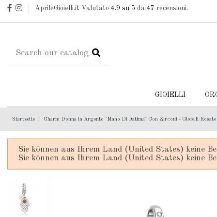
AprileGioielli.it Valutato
4.9
su 5
da
47
recensioni.
GIOIELLI
OR
Startseite
Charm Donna in Argento "Mano Di Fatima" Con Zirconi - Gioielli Rosat
Sie können aus Ihrem Land (United States) keine Be
Sie können aus Ihrem Land (United States) keine Be