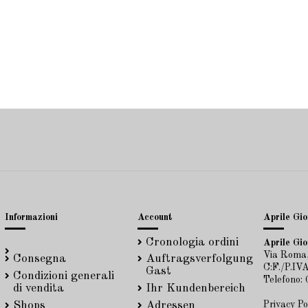
Informazioni
Account
Aprile Gioi
Cronologia ordini
Aprile Gioi
Via Roma,
Consegna
Auftragsverfolgung
C:F./P.I
Gast
Condizioni generali
Telefono:
di vendita
Ihr Kundenbereich
Privacy Po
Shops
Adressen