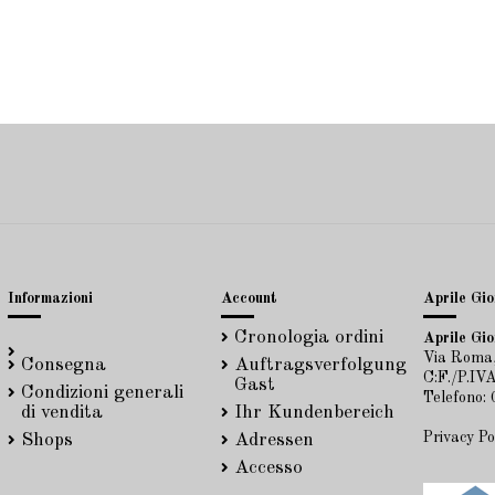
Informazioni
Account
Aprile Gioi
Cronologia ordini
Aprile Gioi
Via Roma,
Consegna
Auftragsverfolgung
C:F./P.I
Gast
Condizioni generali
Telefono:
di vendita
Ihr Kundenbereich
Privacy Po
Shops
Adressen
Accesso