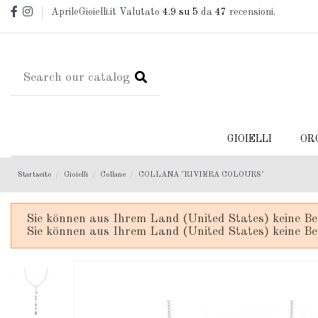
AprileGioielli.it Valutato
4.9
su 5
da
47
recensioni.
GIOIELLI
OR
Startseite
Gioielli
Collane
COLLANA "RIVIERA COLOURS"
Sie können aus Ihrem Land (United States) keine Be
Sie können aus Ihrem Land (United States) keine Be