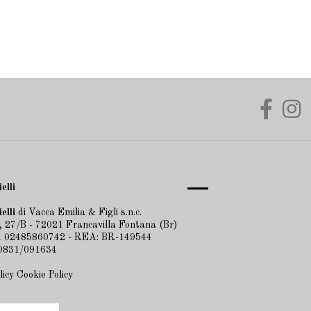
elli
elli
di Vacca Emilia & Figli s.n.c.
 27/B - 72021 Francavilla Fontana (Br)
VA 02485860742 - REA: BR-149544
 0831/091634
licy
Cookie Policy