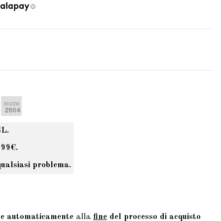
SL.
 99€.
qualsiasi problema.
te automaticamente
alla
fine
del processo di acquisto