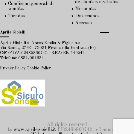
de clientes invitados
Condizioni generali di
vendita
Mi cuenta
Tiendas
Direcciones
Accesso
Aprile Gioielli
Aprile Gioielli
di Vacca Emilia & Figli s.n.c.
Via Roma, 27/B - 72021 Francavilla Fontana (Br)
C:F./P.IVA 02485860742 - REA: BR-149544
Telefono: 0831/091634
Privacy Policy
Cookie Policy
All rights reserved
to
www.aprilegioielli.it
PI02485860742 | eCommerce by