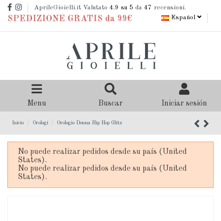
AprileGioielli.it Valutato
4.9
su 5
da
47
recensioni.
Español
SPEDIZIONE GRATIS da 99€
Menu
Buscar
Iniciar sesión
Inicio
Orologi
Orologio Donna Hip Hop Glitz
No puede realizar pedidos desde su país (United
States).
No puede realizar pedidos desde su país (United
States).