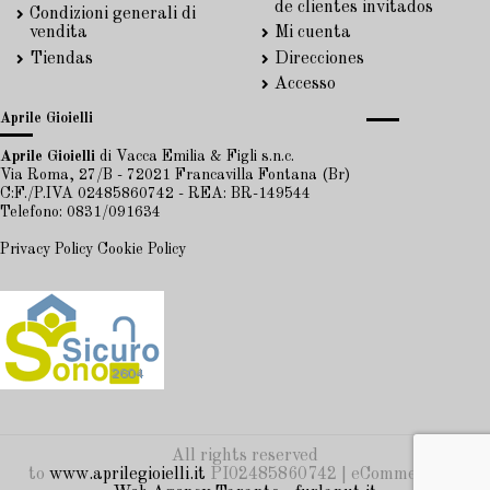
de clientes invitados
Condizioni generali di
vendita
Mi cuenta
Tiendas
Direcciones
Accesso
Aprile Gioielli
Aprile Gioielli
di Vacca Emilia & Figli s.n.c.
Via Roma, 27/B - 72021 Francavilla Fontana (Br)
C:F./P.IVA 02485860742 - REA: BR-149544
Telefono: 0831/091634
Privacy Policy
Cookie Policy
All rights reserved
to
www.aprilegioielli.it
PI02485860742 | eCommerce by