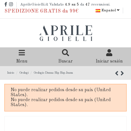
AprileGioielli.it Valutato
4.9
su 5
da
47
recensioni.
Español
SPEDIZIONE GRATIS da 99€
Menu
Buscar
Iniciar sesión
Inicio
Orologi
Orologio Donna Hip Hop Jeans
No puede realizar pedidos desde su país (United
States).
No puede realizar pedidos desde su país (United
States).