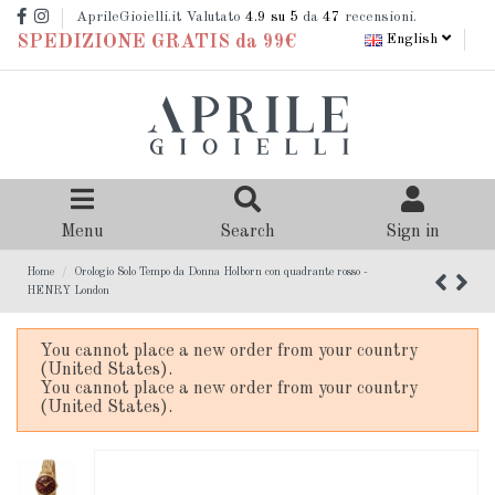
AprileGioielli.it Valutato
4.9
su 5
da
47
recensioni.
English
SPEDIZIONE GRATIS da 99€
Menu
Search
Sign in
Home
Orologio Solo Tempo da Donna Holborn con quadrante rosso -
HENRY London
You cannot place a new order from your country
(United States).
You cannot place a new order from your country
(United States).