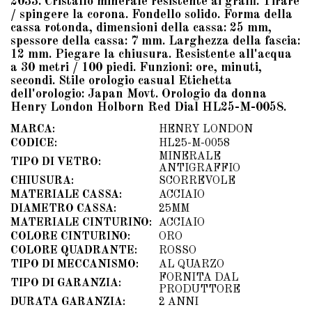
2033. Cristallo minerale resistente ai graffi. Tirare
/ spingere la corona. Fondello solido. Forma della
cassa rotonda, dimensioni della cassa: 25 mm,
spessore della cassa: 7 mm. Larghezza della fascia:
12 mm. Piegare la chiusura. Resistente all'acqua
a 30 metri / 100 piedi. Funzioni: ore, minuti,
secondi. Stile orologio casual Etichetta
dell'orologio: Japan Movt. Orologio da donna
Henry London Holborn Red Dial HL25-M-0058.
MARCA:
HENRY LONDON
CODICE:
HL25-M-0058
MINERALE
TIPO DI VETRO:
ANTIGRAFFIO
CHIUSURA:
SCORREVOLE
MATERIALE CASSA:
ACCIAIO
DIAMETRO CASSA:
25MM
MATERIALE CINTURINO:
ACCIAIO
COLORE CINTURINO:
ORO
COLORE QUADRANTE:
ROSSO
TIPO DI MECCANISMO:
AL QUARZO
FORNITA DAL
TIPO DI GARANZIA:
PRODUTTORE
DURATA GARANZIA:
2 ANNI