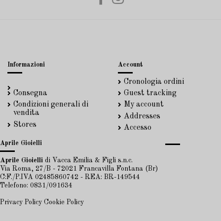
Informazioni
Account
Cronologia ordini
Consegna
Guest tracking
Condizioni generali di
My account
vendita
Addresses
Stores
Accesso
Aprile Gioielli
Aprile Gioielli
di Vacca Emilia & Figli s.n.c.
Via Roma, 27/B - 72021 Francavilla Fontana (Br)
C:F./P.IVA 02485860742 - REA: BR-149544
Telefono: 0831/091634
Privacy Policy
Cookie Policy