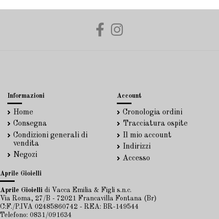
Informazioni
Account
Home
Cronologia ordini
Consegna
Tracciatura ospite
Condizioni generali di
Il mio account
vendita
Indirizzi
Negozi
Accesso
Aprile Gioielli
Aprile Gioielli
di Vacca Emilia & Figli s.n.c.
Via Roma, 27/B - 72021 Francavilla Fontana (Br)
C:F./P.IVA 02485860742 - REA: BR-149544
Telefono: 0831/091634