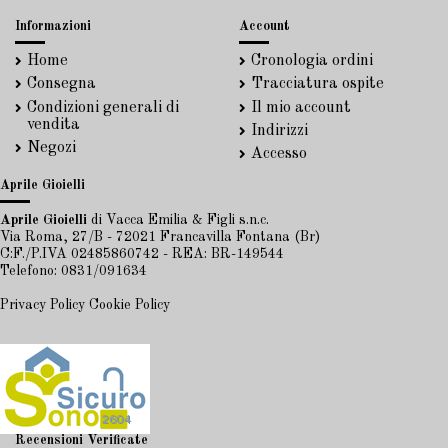
Informazioni
Account
Home
Cronologia ordini
Consegna
Tracciatura ospite
Condizioni generali di
Il mio account
vendita
Indirizzi
Negozi
Accesso
Aprile Gioielli
Aprile Gioielli
di Vacca Emilia & Figli s.n.c.
Via Roma, 27/B - 72021 Francavilla Fontana (Br)
C:F./P.IVA 02485860742 - REA: BR-149544
Telefono: 0831/091634
Privacy Policy
Cookie Policy
Recensioni Verificate