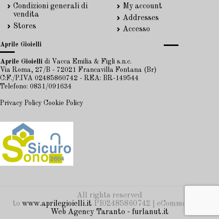
Condizioni generali di
My account
vendita
Addresses
Stores
Accesso
Aprile Gioielli
Aprile Gioielli
di Vacca Emilia & Figli s.n.c.
Via Roma, 27/B - 72021 Francavilla Fontana (Br)
C:F./P.IVA 02485860742 - REA: BR-149544
Telefono: 0831/091634
Privacy Policy
Cookie Policy
All rights reserved
to
www.aprilegioielli.it
PI02485860742 | eCommerce by
Web Agency Taranto - furlanut.it