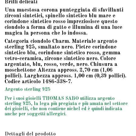
Brilli delicati
Una maestosa corona punteggiata di sfavillanti
zirconi sintetici, spinello sintetico blu mare e
corindone sintetico rosso impreziosisce questo
ciondolo a forma di gatto e illumina di una luce
magica la persona che lo indossa.
Categoria ciondolo Charm. Materiale argento
sterling 925, smaltato nero. Pietre corindone
sintetico blu, corindone sintetico rosso, gemma
vetro-ceramica, zircone sintetico nero. Colore
argentato, blu, rosso, verde, nero. Chiusura a
moschettone Altezza appross. 2,70 cm (1,06
pollici). Larghezza appross. 1,00 cm (0,39 pollici).
Codice articolo 1486-338-7.
Argento sterling 925
Per i suoi gioielli THOMAS SABO utilizza argento
sterling 925, la lega più pregiata e più amata nel settore
dei gioielli, che non contiene nichel ed è quindi indicata
anche per soggetti allergici.
Dettagli del prodotto