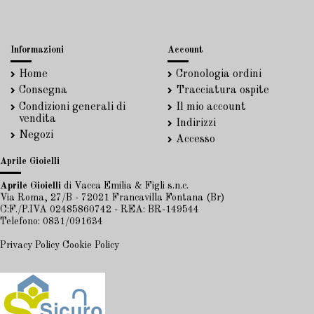
Informazioni
Account
Home
Cronologia ordini
Consegna
Tracciatura ospite
Condizioni generali di
Il mio account
vendita
Indirizzi
Negozi
Accesso
Aprile Gioielli
Aprile Gioielli
di Vacca Emilia & Figli s.n.c.
Via Roma, 27/B - 72021 Francavilla Fontana (Br)
C:F./P.IVA 02485860742 - REA: BR-149544
Telefono: 0831/091634
Privacy Policy
Cookie Policy