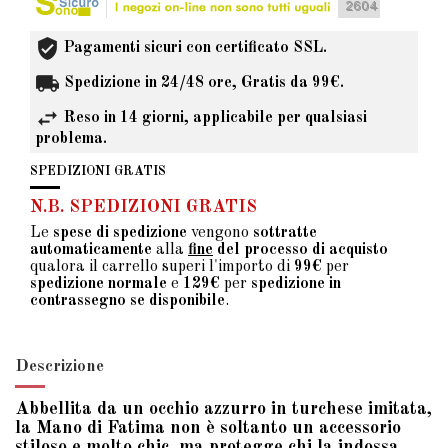
Pagamenti sicuri con certificato SSL.
Spedizione in 24/48 ore, Gratis da 99€.
Reso in 14 giorni, applicabile per qualsiasi
problema.
SPEDIZIONI GRATIS
N.B. SPEDIZIONI GRATIS
Le
spese di spedizione
vengono
sottratte
automaticamente
alla
fine
del processo di acquisto
qualora il carrello superi l'importo di
99€
per
spedizione normale
e
129€
per
spedizione in
contrassegno se disponibile
.
Descrizione
Abbellita da un occhio azzurro in turchese imitata,
la Mano di Fatima non è soltanto un accessorio
stiloso e molto chic, ma protegge chi la indossa