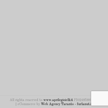
All rights reserved to
www.aprilegioielli.it
PI02485860742
| eCommerce by
Web Agency Taranto - furlanut.it