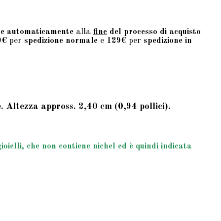
te automaticamente
alla
fine
del processo di acquisto
9€
per
spedizione normale
e
129€
per
spedizione in
Altezza appross. 2,40 cm (0,94 pollici).
ielli, che non contiene nichel ed è quindi indicata