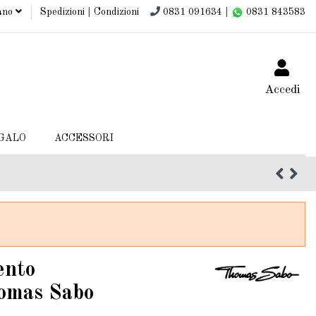
iano
Spedizioni
|
Condizioni
0831 091634
|
0831 843583
Accedi
EGALO
ACCESSORI
ento
mas Sabo