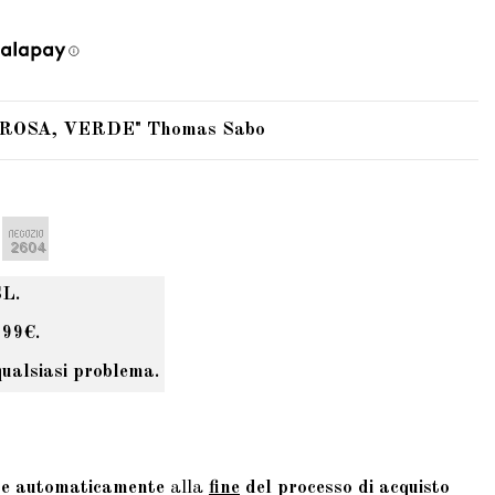
, ROSA, VERDE" Thomas Sabo
SL.
 99€.
qualsiasi problema.
te automaticamente
alla
fine
del processo di acquisto