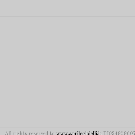
All rights reserved to
www.aprilegioielli.it
PI024858607