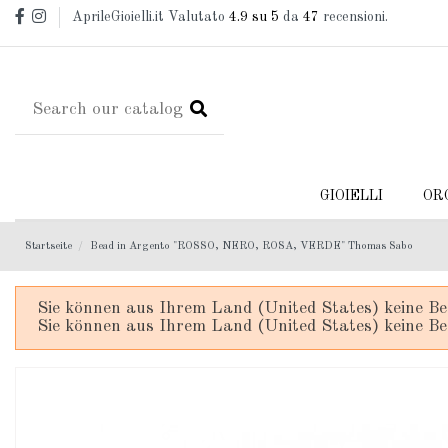
AprileGioielli.it Valutato
4.9
su 5
da
47
recensioni.
GIOIELLI
OR
Startseite
Bead in Argento "ROSSO, NERO, ROSA, VERDE" Thomas Sabo
Sie können aus Ihrem Land (United States) keine Be
Sie können aus Ihrem Land (United States) keine Be