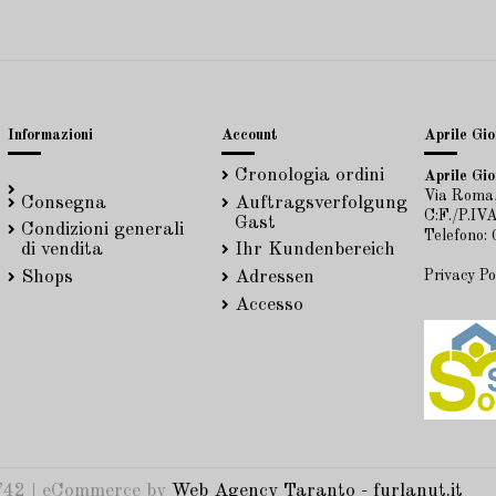
Informazioni
Account
Aprile Gioi
Cronologia ordini
Aprile Gioi
Via Roma,
Consegna
Auftragsverfolgung
C:F./P.I
Gast
Condizioni generali
Telefono:
di vendita
Ihr Kundenbereich
Privacy Po
Shops
Adressen
Accesso
42 | eCommerce by
Web Agency Taranto - furlanut.it