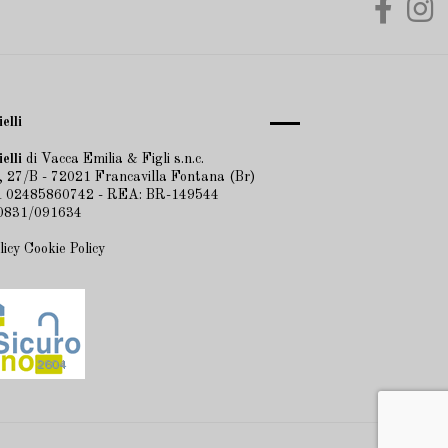
elli
elli
di Vacca Emilia & Figli s.n.c.
 27/B - 72021 Francavilla Fontana (Br)
VA 02485860742 - REA: BR-149544
 0831/091634
licy
Cookie Policy