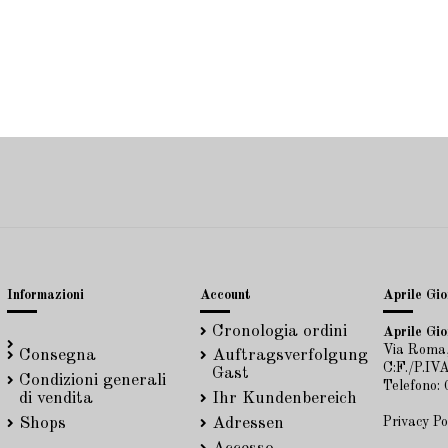
Informazioni
Account
Aprile Gioi
Cronologia ordini
Aprile Gioi
Via Roma,
Consegna
Auftragsverfolgung
C:F./P.I
Gast
Condizioni generali
Telefono:
di vendita
Ihr Kundenbereich
Privacy Po
Shops
Adressen