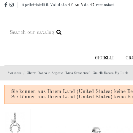
AprileGioielli.it Valutato
4.9
su 5
da
47
recensioni.
GIOIELLI
OR
Startseite
Charm Donna in Argento "Luna Crescente" - Gioielli Rosato My Luck
Sie können aus Ihrem Land (United States) keine Be
Sie können aus Ihrem Land (United States) keine Be