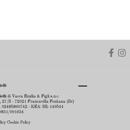
elli
elli
di Vacca Emilia & Figli s.n.c.
 27/B - 72021 Francavilla Fontana (Br)
VA 02485860742 - REA: BR-149544
 0831/091634
licy
Cookie Policy