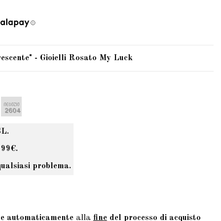
scente" - Gioielli Rosato My Luck
SL.
 99€.
qualsiasi problema.
te automaticamente
alla
fine
del processo di acquisto