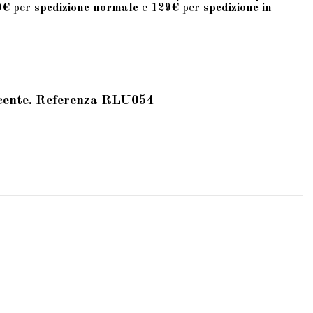
9€
per
spedizione normale
e
129€
per
spedizione in
scente. Referenza RLU054