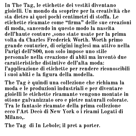
In The Tag, le etichette dei vestiti diventano
gioielli. Un mondo da scoprire per la creatività che
sta dietro ai quei pochi centimetri di stoffa. Le
etichette ricamate come “firma” delle sue creazioni
di moda, sancendo in questo modo la nascita
dell’haute couture ,sono state usate per la prima
volta da Charles Frederick Worth. Worth primo
grande couturier, di origini inglesi ma attivo nella
Parigi dell’800, non solo impose uno stile
personale nella creazione di abiti ma inventò due
caratteristiche distintive dell’alta moda:
l’applicazione di etichette per rendere riconoscibili
i suoi abiti e la figura della modella.
The Tag è quindi una collezione che richiama la
moda e le produzioni industriali e per diventare
gioielli le etichette ricamante vengono montate in
ottone galvanizzato oro e pietre naturali colorate.
Tra le fantasie ricamate della prima collezione
ecco l’Art Decò di New York o i ricami Logati di
Milano,.
The Tag di In Lebole; il pret a porter.