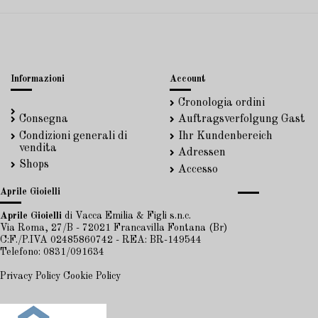
Informazioni
Account
Cronologia ordini
Consegna
Auftragsverfolgung Gast
Condizioni generali di
Ihr Kundenbereich
vendita
Adressen
Shops
Accesso
Aprile Gioielli
Aprile Gioielli
di Vacca Emilia & Figli s.n.c.
Via Roma, 27/B - 72021 Francavilla Fontana (Br)
C:F./P.IVA 02485860742 - REA: BR-149544
Telefono: 0831/091634
Privacy Policy
Cookie Policy