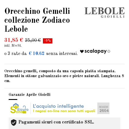
Orecchino Gemelli
collezione Zodiaco
Lebole
31,85 €
35,00 €
-9%
inkl. MwSt.
€ 10.62
Orecchino gemelli, composto da una capsula piatta stampata.
Elementi in ottone galvanizzato oro e pietre naturali. Lunghezza 8
cm.
Garanzie Aprile Gioielli
Pagamenti sicuri con certificato SSL.