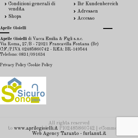
Condizioni generali di
Ihr Kundenbereich
vendita
Adressen
Shops
Accesso
Aprile Gioielli
Aprile Gioielli
di Vacca Emilia & Figli s.n.c.
Via Roma, 27/B - 72021 Francavilla Fontana (Br)
C:F./P.IVA 02485860742 - REA: BR-149544
Telefono: 0831/091634
Privacy Policy
Cookie Policy
All rights reserved
to
www.aprilegioielli.it
PI02485860742 | eCommerce by
Web Agency Taranto - furlanut.it