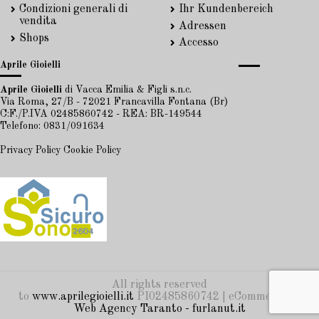
Condizioni generali di
Ihr Kundenbereich
vendita
Adressen
Shops
Accesso
Aprile Gioielli
Aprile Gioielli
di Vacca Emilia & Figli s.n.c.
Via Roma, 27/B - 72021 Francavilla Fontana (Br)
C:F./P.IVA 02485860742 - REA: BR-149544
Telefono: 0831/091634
Privacy Policy
Cookie Policy
All rights reserved
to
www.aprilegioielli.it
PI02485860742 | eCommerce by
Web Agency Taranto - furlanut.it