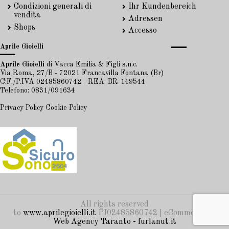
Condizioni generali di
Ihr Kundenbereich
vendita
Adressen
Shops
Accesso
Aprile Gioielli
Aprile Gioielli
di Vacca Emilia & Figli s.n.c.
Via Roma, 27/B - 72021 Francavilla Fontana (Br)
C:F./P.IVA 02485860742 - REA: BR-149544
Telefono: 0831/091634
Privacy Policy
Cookie Policy
All rights reserved
to
www.aprilegioielli.it
PI02485860742 | eCommerce by
Web Agency Taranto - furlanut.it