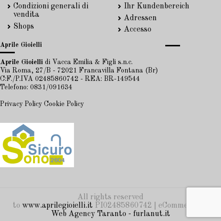
Condizioni generali di
Ihr Kundenbereich
vendita
Adressen
Shops
Accesso
Aprile Gioielli
Aprile Gioielli
di Vacca Emilia & Figli s.n.c.
Via Roma, 27/B - 72021 Francavilla Fontana (Br)
C:F./P.IVA 02485860742 - REA: BR-149544
Telefono: 0831/091634
Privacy Policy
Cookie Policy
All rights reserved
to
www.aprilegioielli.it
PI02485860742 | eCommerce by
Web Agency Taranto - furlanut.it