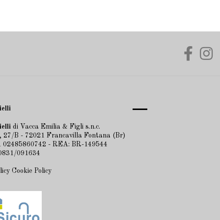
elli
elli
di Vacca Emilia & Figli s.n.c.
 27/B - 72021 Francavilla Fontana (Br)
VA 02485860742 - REA: BR-149544
 0831/091634
licy
Cookie Policy