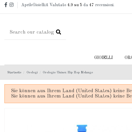
AprileGioielli.it Valutato
4.9
su 5
da
47
recensioni.
GIOIELLI
OR
Startseite
Orologi
Orologio Unisex Hip Hop Melange
Sie können aus Ihrem Land (United States) keine Be
Sie können aus Ihrem Land (United States) keine Be