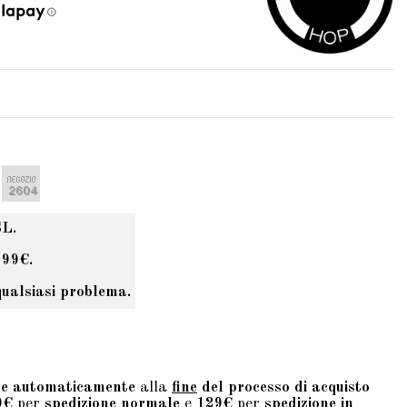
SL.
 99€.
qualsiasi problema.
te automaticamente
alla
fine
del processo di acquisto
9€
per
spedizione normale
e
129€
per
spedizione in