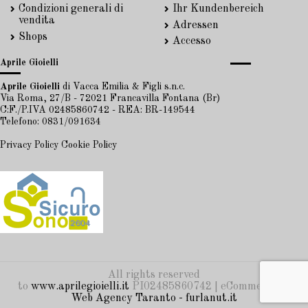
Condizioni generali di
Ihr Kundenbereich
vendita
Adressen
Shops
Accesso
Aprile Gioielli
Aprile Gioielli
di Vacca Emilia & Figli s.n.c.
Via Roma, 27/B - 72021 Francavilla Fontana (Br)
C:F./P.IVA 02485860742 - REA: BR-149544
Telefono: 0831/091634
Privacy Policy
Cookie Policy
All rights reserved
to
www.aprilegioielli.it
PI02485860742 | eCommerce by
Web Agency Taranto - furlanut.it