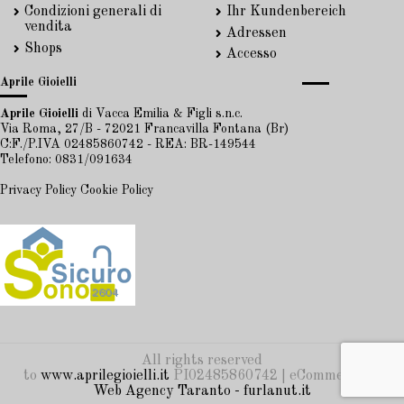
Condizioni generali di
Ihr Kundenbereich
vendita
Adressen
Shops
Accesso
Aprile Gioielli
Aprile Gioielli
di Vacca Emilia & Figli s.n.c.
Via Roma, 27/B - 72021 Francavilla Fontana (Br)
C:F./P.IVA 02485860742 - REA: BR-149544
Telefono: 0831/091634
Privacy Policy
Cookie Policy
All rights reserved
to
www.aprilegioielli.it
PI02485860742 | eCommerce by
Web Agency Taranto - furlanut.it