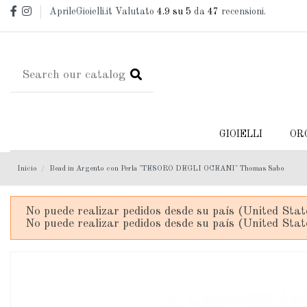
AprileGioielli.it Valutato
4.9
su 5
da
47
recensioni.
GIOIELLI
OR
Inicio
Bead in Argento con Perla "TESORO DEGLI OCEANI" Thomas Sabo
No puede realizar pedidos desde su país (United Stat
No puede realizar pedidos desde su país (United Stat