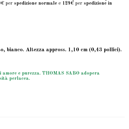
9€
per
spedizione normale
e
129€
per
spedizione in
, bianco. Altezza appross. 1,10 cm (0,43 pollici).
nimo di amore e purezza. THOMAS SABO adopera
sità perlacea.