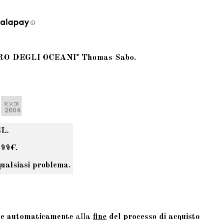
SORO DEGLI OCEANI" Thomas Sabo.
SL.
 99€.
qualsiasi problema.
te automaticamente
alla
fine
del processo di acquisto