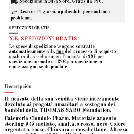
Spedizione in 24/48 ore, Gratis da 99€.
Reso in 14 giorni, applicabile per qualsiasi
problema.
SPEDIZIONI GRATIS
N.B. SPEDIZIONI GRATIS
Le
spese di spedizione
vengono
sottratte
automaticamente
alla
fine
del processo di acquisto
qualora il carrello superi l'importo di
99€
per
spedizione normale
e
129€
per
spedizione in
contrassegno se disponibile
.
Descripción
Il ricavato della sua vendita viene interamente
devoluto ai progetti umanitari a sostegno dei
bambini della THOMAS SABO Foundation.
Categoria Ciondolo Charm. Materiale argento
sterling 925 niellato, smaltato rosso, nero. Colore
argentato, rosso. Chiusura a moschettone. Altezza