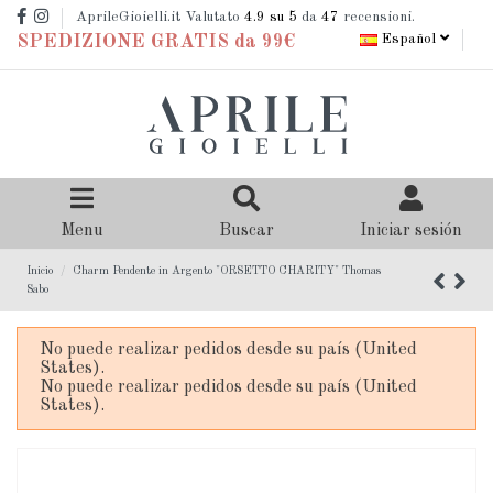
AprileGioielli.it Valutato
4.9
su 5
da
47
recensioni.
Español
SPEDIZIONE GRATIS da 99€
Menu
Buscar
Iniciar sesión
Inicio
Charm Pendente in Argento "ORSETTO CHARITY" Thomas
Sabo
No puede realizar pedidos desde su país (United
States).
No puede realizar pedidos desde su país (United
States).