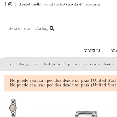
AprileGioielli.it Valutato
4.9
su 5
da
47
recensioni.
GIOIELLI
OR
Inicio
Orologi
Breil
Orologio Solo Tempo Donna Breil Precious Extension
No puede realizar pedidos desde su país (United Stat
No puede realizar pedidos desde su país (United Stat