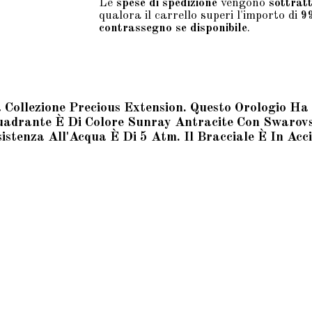
Le
spese di spedizione
vengono
sottrat
qualora il carrello superi l'importo di
9
contrassegno se disponibile
.
a Collezione Precious Extension. Questo Orologio 
uadrante È Di Colore Sunray Antracite Con Swarovsk
istenza All'Acqua È Di 5 Atm. Il Bracciale È In Ac