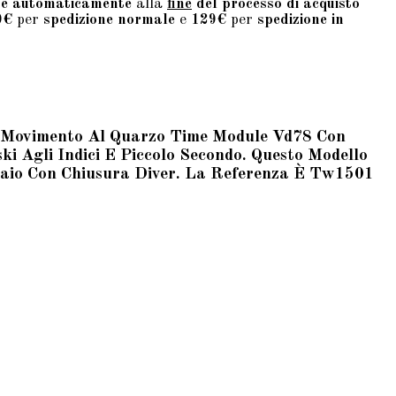
te automaticamente
alla
fine
del processo di acquisto
9€
per
spedizione normale
e
129€
per
spedizione in
Ha Movimento Al Quarzo Time Module Vd78 Con
i Agli Indici E Piccolo Secondo. Questo Modello
ciaio Con Chiusura Diver. La Referenza È Tw1501