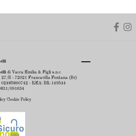
elli
elli
di Vacca Emilia & Figli s.n.c.
 27/B - 72021 Francavilla Fontana (Br)
A 02485860742 - REA: BR-149544
 0831/091634
licy
Cookie Policy