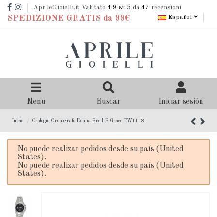
AprileGioielli.it Valutato
4.9
su 5
da
47
recensioni.
Español
SPEDIZIONE GRATIS da 99€
Menu
Buscar
Iniciar sesión
Inicio
Orologio Cronografo Donna Breil B Grace TW1118
No puede realizar pedidos desde su país (United
States).
No puede realizar pedidos desde su país (United
States).