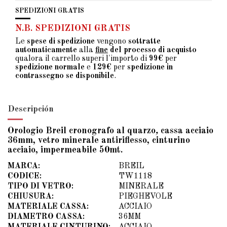
SPEDIZIONI GRATIS
N.B. SPEDIZIONI GRATIS
Le
spese di spedizione
vengono
sottratte
automaticamente
alla
fine
del processo di acquisto
qualora il carrello superi l'importo di
99€
per
spedizione normale
e
129€
per
spedizione in
contrassegno se disponibile
.
Descripción
Orologio Breil cronografo al quarzo
,
cassa acciaio
36mm, vetro minerale antiriflesso, cinturino
acciaio, impermeabile 50mt.
MARCA:
BREIL
CODICE:
TW1118
TIPO DI VETRO:
MINERALE
CHIUSURA:
PIEGHEVOLE
MATERIALE CASSA:
ACCIAIO
DIAMETRO CASSA:
36MM
MATERIALE CINTURINO:
ACCIAIO