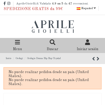
AprileGioielli.it Valutato
4.9
su 5
da
47
recensioni.
Español
SPEDIZIONE GRATIS da 99€
Menu
Buscar
Iniciar sesión
Inicio
Orologi
Orologio Donna Hip Hop Crystal
No puede realizar pedidos desde su país (United
States).
No puede realizar pedidos desde su país (United
States).