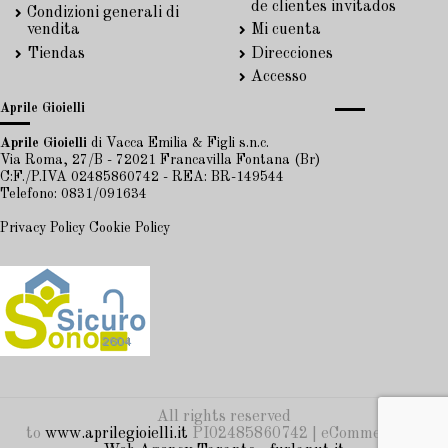
de clientes invitados
Condizioni generali di
vendita
Mi cuenta
Tiendas
Direcciones
Accesso
Aprile Gioielli
Aprile Gioielli
di Vacca Emilia & Figli s.n.c.
Via Roma, 27/B - 72021 Francavilla Fontana (Br)
C:F./P.IVA 02485860742 - REA: BR-149544
Telefono: 0831/091634
Privacy Policy
Cookie Policy
All rights reserved
to
www.aprilegioielli.it
PI02485860742 | eCommerce by