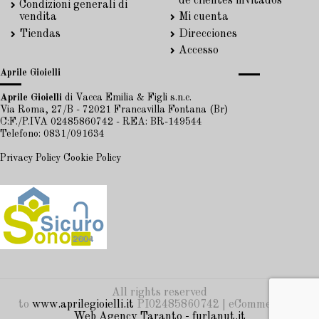
de clientes invitados
Condizioni generali di
vendita
Mi cuenta
Tiendas
Direcciones
Accesso
Aprile Gioielli
Aprile Gioielli
di Vacca Emilia & Figli s.n.c.
Via Roma, 27/B - 72021 Francavilla Fontana (Br)
C:F./P.IVA 02485860742 - REA: BR-149544
Telefono: 0831/091634
Privacy Policy
Cookie Policy
All rights reserved
to
www.aprilegioielli.it
PI02485860742 | eCommerce by
Web Agency Taranto - furlanut.it