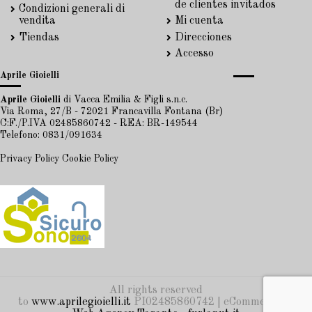
de clientes invitados
Condizioni generali di
vendita
Mi cuenta
Tiendas
Direcciones
Accesso
Aprile Gioielli
Aprile Gioielli
di Vacca Emilia & Figli s.n.c.
Via Roma, 27/B - 72021 Francavilla Fontana (Br)
C:F./P.IVA 02485860742 - REA: BR-149544
Telefono: 0831/091634
Privacy Policy
Cookie Policy
All rights reserved
to
www.aprilegioielli.it
PI02485860742 | eCommerce by