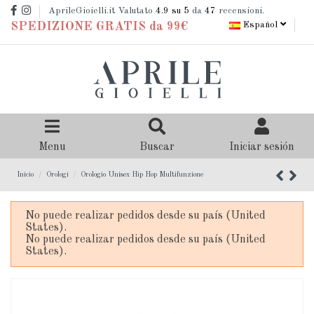
AprileGioielli.it Valutato
4.9
su 5
da
47
recensioni.
Español
SPEDIZIONE GRATIS da 99€
Menu
Buscar
Iniciar sesión
Inicio
Orologi
Orologio Unisex Hip Hop Multifunzione
No puede realizar pedidos desde su país (United
States).
No puede realizar pedidos desde su país (United
States).