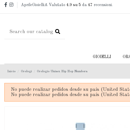
AprileGioielli.it Valutato
4.9
su 5
da
47
recensioni.
GIOIELLI
OR
Inicio
Orologi
Orologio Unisex Hip Hop Numbers
No puede realizar pedidos desde su país (United Stat
No puede realizar pedidos desde su país (United Stat