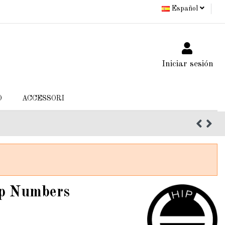
Español
Iniciar sesión
O
ACCESSORI
op Numbers