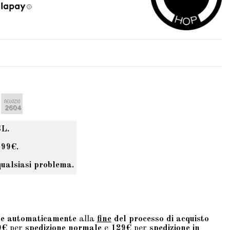
SL.
 99€.
qualsiasi problema.
te automaticamente
alla
fine
del processo di acquisto
9€
per
spedizione normale
e
129€
per
spedizione in