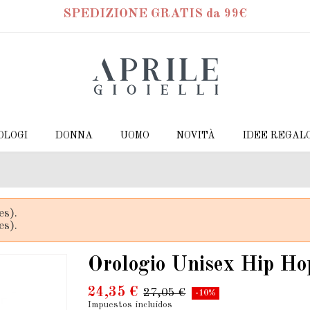
SPEDIZIONE GRATIS da 99€
OLOGI
DONNA
UOMO
NOVITÀ
IDEE REGAL
es).
es).
Orologio Unisex Hip H
24,35 €
27,05 €
-10%
Impuestos incluidos