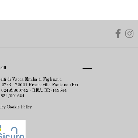
elli
elli
di Vacca Emilia & Figli s.n.c.
 27/B - 72021 Francavilla Fontana (Br)
A 02485860742 - REA: BR-149544
 0831/091634
licy
Cookie Policy