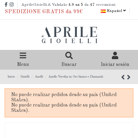
AprileGioielli.it Valutato
4.9
su 5
da
47
recensioni.
Español
SPEDIZIONE GRATIS da 99€
Menu
Buscar
Iniciar sesión
Inicio
Gioielli
Anelli
Anello Veretta in Oro bianco e Diamanti
No puede realizar pedidos desde su país (United
States).
No puede realizar pedidos desde su país (United
States).