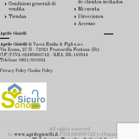
de clientes invitados
Condizioni generali di
vendita
Mi cuenta
Tiendas
Direcciones
Accesso
Aprile Gioielli
Aprile Gioielli
di Vacca Emilia & Figli s.n.c.
Via Roma, 27/B - 72021 Francavilla Fontana (Br)
C:F./P.IVA 02485860742 - REA: BR-149544
Telefono: 0831/091634
Privacy Policy
Cookie Policy
All rights reserved
to
www.aprilegioielli.it
PI02485860742 | eCommerce by