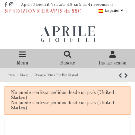
AprileGioielli.it Valutato
4.9
su 5
da
47
recensioni.
Español
SPEDIZIONE GRATIS da 99€
Menu
Buscar
Iniciar sesión
Inicio
Orologi
Orologio Donna Hip Hop Crystal
No puede realizar pedidos desde su país (United
States).
No puede realizar pedidos desde su país (United
States).