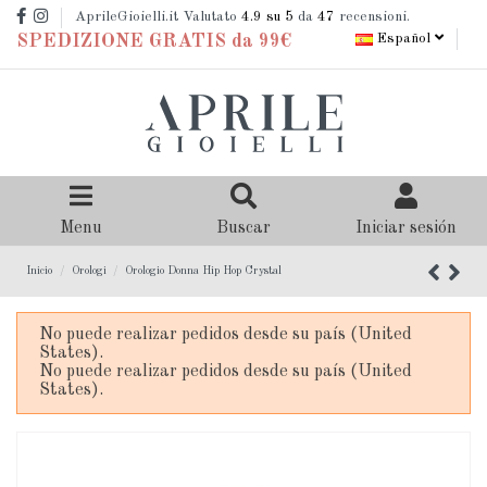
AprileGioielli.it Valutato
4.9
su 5
da
47
recensioni.
Español
SPEDIZIONE GRATIS da 99€
Menu
Buscar
Iniciar sesión
Inicio
Orologi
Orologio Donna Hip Hop Crystal
No puede realizar pedidos desde su país (United
States).
No puede realizar pedidos desde su país (United
States).