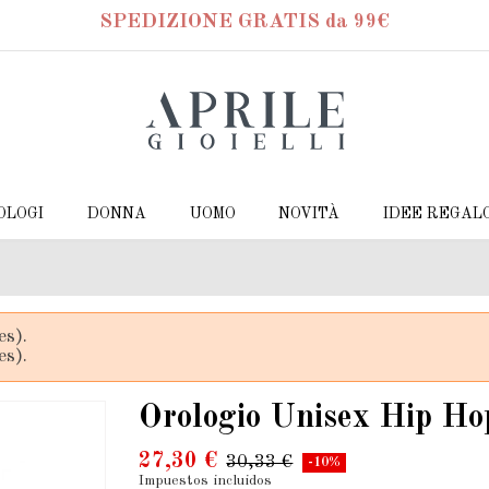
SPEDIZIONE GRATIS da 99€
OLOGI
DONNA
UOMO
NOVITÀ
IDEE REGAL
es).
es).
Orologio Unisex Hip Ho
27,30 €
30,33 €
-10%
Impuestos incluidos