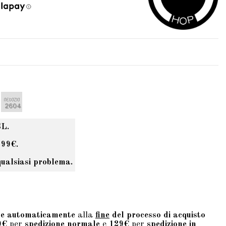
SL.
 99€.
qualsiasi problema.
te automaticamente
alla
fine
del processo di acquisto
9€
per
spedizione normale
e
129€
per
spedizione in