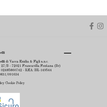
elli
elli
di Vacca Emilia & Figli s.n.c.
 27/B - 72021 Francavilla Fontana (Br)
A 02485860742 - REA: BR-149544
 0831/091634
licy
Cookie Policy