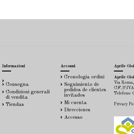
Informazioni
Account
Aprile Gioi
Cronologia ordini
Aprile Gioi
Via Roma,
Consegna
Seguimiento de
C:F./P.IV
pedidos de clientes
Condizioni generali
Telefono:
invitados
di vendita
Mi cuenta
Privacy Po
Tiendas
Direcciones
Accesso