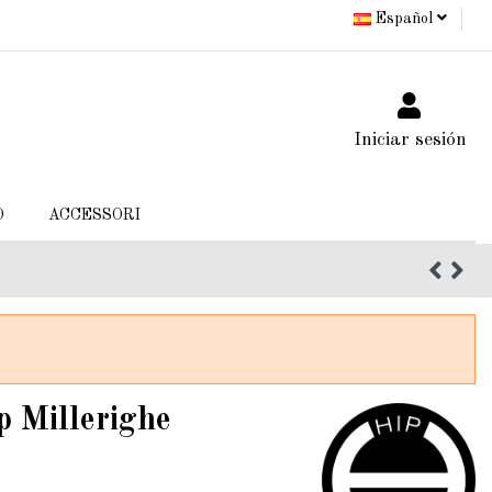
Español
Iniciar sesión
O
ACCESSORI
p Millerighe