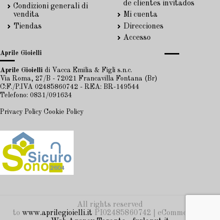
de clientes invitados
Condizioni generali di
vendita
Mi cuenta
Tiendas
Direcciones
Accesso
Aprile Gioielli
Aprile Gioielli
di Vacca Emilia & Figli s.n.c.
Via Roma, 27/B - 72021 Francavilla Fontana (Br)
C:F./P.IVA 02485860742 - REA: BR-149544
Telefono: 0831/091634
Privacy Policy
Cookie Policy
All rights reserved
to
www.aprilegioielli.it
PI02485860742 | eCommerce by