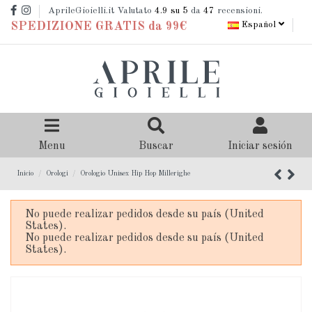
AprileGioielli.it Valutato
4.9
su 5
da
47
recensioni.
Español
SPEDIZIONE GRATIS da 99€
Menu
Buscar
Iniciar sesión
Inicio
Orologi
Orologio Unisex Hip Hop Millerighe
No puede realizar pedidos desde su país (United
States).
No puede realizar pedidos desde su país (United
States).