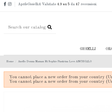
AprileGioielli.it Valutato
4.9
su 5
da
47
recensioni.
GIOIELLI
OR
Home
Anello Donna Maman Et Sophie Piastrina Love ANCHG2LO
You cannot place a new order from your country (Un
You cannot place a new order from your country (Un