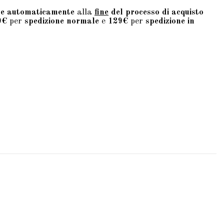
te automaticamente
alla
fine
del processo di acquisto
9€
per
spedizione normale
e
129€
per
spedizione in