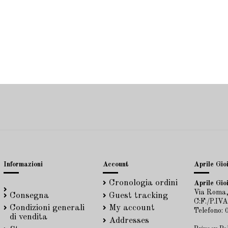
Informazioni
Account
Aprile Gioi
Cronologia ordini
Aprile Gioi
Via Roma,
Consegna
Guest tracking
C:F./P.IV
Condizioni generali
My account
Telefono:
di vendita
Addresses