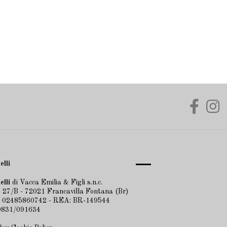
elli
elli
di Vacca Emilia & Figli s.n.c.
 27/B - 72021 Francavilla Fontana (Br)
A 02485860742 - REA: BR-149544
 0831/091634