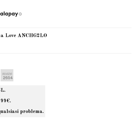
ina Love ANCHG2LO
SL.
 99€.
qualsiasi problema.