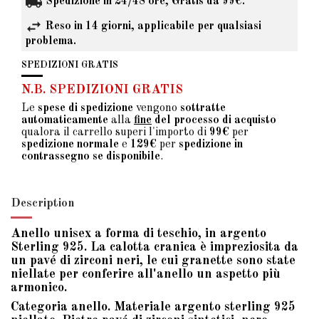
Spedizione in 24/48 ore, Gratis da 99€.
Reso in 14 giorni, applicabile per qualsiasi
problema.
SPEDIZIONI GRATIS
N.B. SPEDIZIONI GRATIS
Le
spese di spedizione
vengono
sottratte
automaticamente
alla
fine
del processo di acquisto
qualora il carrello superi l'importo di
99€
per
spedizione normale
e
129€
per
spedizione in
contrassegno se disponibile
.
Description
Anello unisex a forma di teschio, in argento
Sterling 925. La calotta cranica è impreziosita da
un pavé di zirconi neri, le cui granette sono state
niellate per conferire all'anello un aspetto più
armonico.
Categoria anello. Materiale argento sterling 925