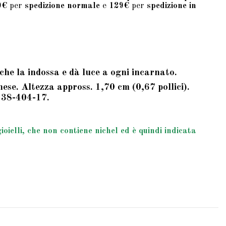
9€
per
spedizione normale
e
129€
per
spedizione in
che la indossa e dà luce a ogni incarnato.
se. Altezza appross. 1,70 cm (0,67 pollici).
0238-404-17.
ielli, che non contiene nichel ed è quindi indicata