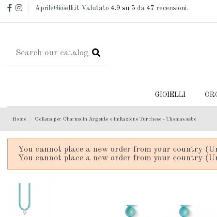
AprileGioielli.it Valutato
4.9
su 5
da
47
recensioni.
GIOIELLI
OR
Home
Collana per Charms in Argento e imitazione Turchese - Thomas sabo
You cannot place a new order from your country (Un
You cannot place a new order from your country (Un