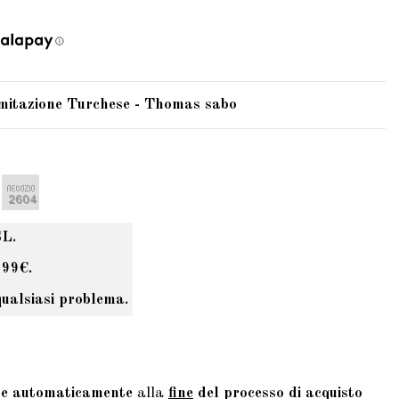
imitazione Turchese - Thomas sabo
SL.
 99€.
qualsiasi problema.
te automaticamente
alla
fine
del processo di acquisto